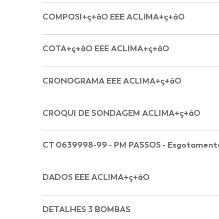
COMPOSI+ç+âO EEE ACLIMA+ç+âO
COTA+ç+âO EEE ACLIMA+ç+âO
CRONOGRAMA EEE ACLIMA+ç+âO
CROQUI DE SONDAGEM ACLIMA+ç+âO
CT 0639998-99 - PM PASSOS - Esgotamento 
DADOS EEE ACLIMA+ç+âO
DETALHES 3 BOMBAS