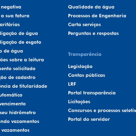
 negativa
Qualidade da água
a sua fatura
Processos de Engenharia
arifárias
Carta serviços
r ligação de água
Perguntas e respostas
 ligação de esgoto
o de água
Transparência
ões sobre a leitura
Legislação
ento solicitado
Contas públicas
ção de cadastro
LRF
ência de titularidade
Portal transparência
utomático
Licitações
vencimento
Concursos e processos seleti
seu hidrômetro
Portal do servidor
cando vazamentos
r vazamentos