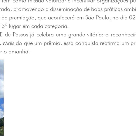
tem como missão valorizar e incentivar organizações púb
brado, promovendo a disseminação de boas práticas ambie
inal da premiação, que acontecerá em São Paulo, no dia 
e 3º lugar em cada categoria.
AE de Passos já celebra uma grande vitória: o reconhec
ões. Mais do que um prêmio, essa conquista reafirma um 
tir o amanhã.