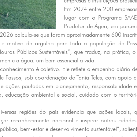
empresas e instituições brasilei
Em 2024 entre 200 empresas 
lugar com o Programa SAAE 
Produtor de Água, em parcer
 2026 calcula-se que foram aproximadamente 600 inscrit
a e motivo de orgulho para toda a população de Pas
ouros Públicos Sustentáveis”, que traduz, na prática
lmente a água, um bem essencial à vida.
econhecimento é coletivo. Ele reflete o empenho diário
e Passos, sob coordenação de Tania Teles, com apoio e 
e ações pautadas em planejamento, responsabilidade e vi
, educação ambiental e social, cuidado com o territór
 diversas regiões do país evidencia que ações locais
çar reconhecimento nacional e inspirar outras cidad
pública, bem-estar e desenvolvimento sustentável”, salien