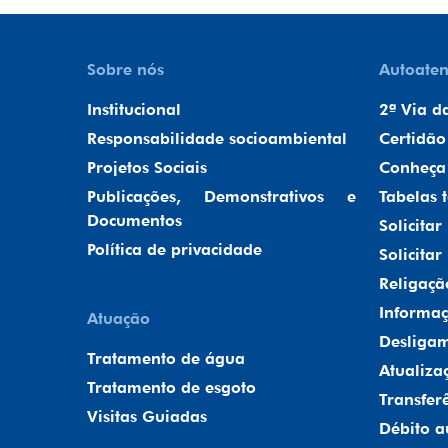
Sobre nós
Autoate
Institucional
2ª Via d
Responsabilidade socioambiental
Certidão
Projetos Sociais
Conheça 
Publicações, Demonstrativos e
Tabelas t
Documentos
Solicita
Política de privacidade
Solicitar
Religaçã
Informaç
Atuação
Desligam
Tratamento de água
Atualiza
Tratamento de esgoto
Transfer
Visitas Guiadas
Débito a