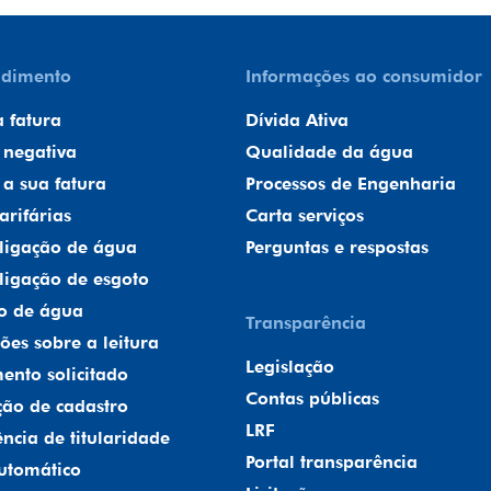
ndimento
Informações ao consumidor
a fatura
Dívida Ativa
 negativa
Qualidade da água
a sua fatura
Processos de Engenharia
arifárias
Carta serviços
r ligação de água
Perguntas e respostas
 ligação de esgoto
o de água
Transparência
ões sobre a leitura
Legislação
ento solicitado
Contas públicas
ção de cadastro
LRF
ência de titularidade
Portal transparência
utomático